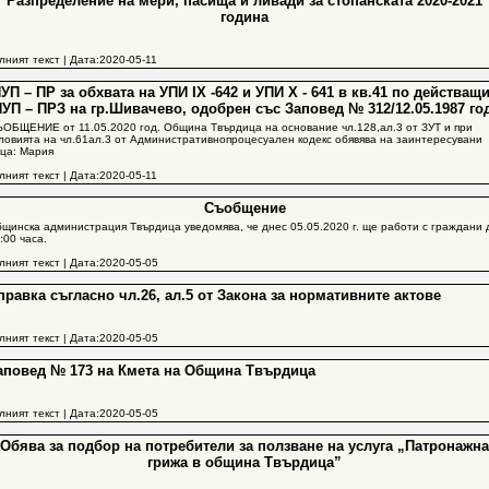
Разпределение на мери, пасища и ливади за стопанската 2020-2021
година
лният текст
| Дата:2020-05-11
УП – ПР за обхвата на УПИ IX -642 и УПИ Х - 641 в кв.41 по действащ
УП – ПРЗ на гр.Шивачево, одобрен със Заповед № 312/12.05.1987 го
ОБЩЕНИЕ от 11.05.2020 год. Община Твърдица на основание чл.128,ал.3 от ЗУТ и при
ловията на чл.61ал.3 от Административнопроцесуален кодекс обявява на заинтересувани
ца: Мария
лният текст
| Дата:2020-05-11
Съобщение
щинска администрация Твърдица уведомява, че днес 05.05.2020 г. ще работи с граждани 
:00 часа.
лният текст
| Дата:2020-05-05
правка съгласно чл.26, ал.5 от Закона за нормативните актове
лният текст
| Дата:2020-05-05
аповед № 173 на Кмета на Община Твърдица
лният текст
| Дата:2020-05-05
Обява за подбор на потребители за ползване на услуга „Патронажна
грижа в община Твърдица”