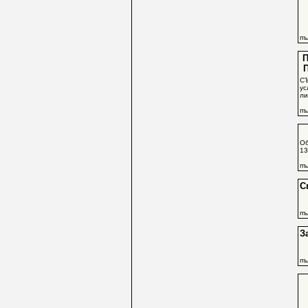
пъ
П
П
СЪ
ус
ли
пъ
Об
13
пъ
С
пъ
З
пъ