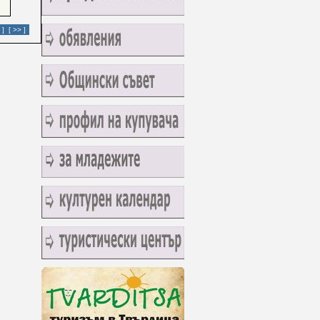
 ]
[ >> ]