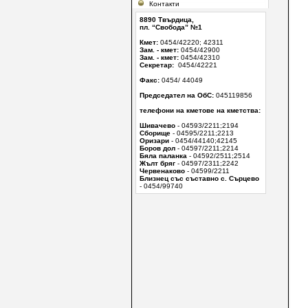
Контакти
8890 Твърдица,
пл. “Свобода” №1
Кмет:
0454/42220; 42311
Зам. - кмет:
0454/42900
Зам. - кмет:
0454/42310
Секретар:
0454/42221
Факс:
0454/ 44049
Председател на ОбС:
045119856
телефони на кметове на кметства:
Шивачево
- 04593/2211;2194
Сборище
- 04595/2211;2213
Оризари
- 0454/44140;42145
Боров дол
- 04597/2211;2214
Бяла паланка
- 04592/2511;2514
Жълт бряг
- 04597/2311;2242
Червенаковo
- 04599/2211
Близнец със съставно с. Сърцево
- 0454/99740