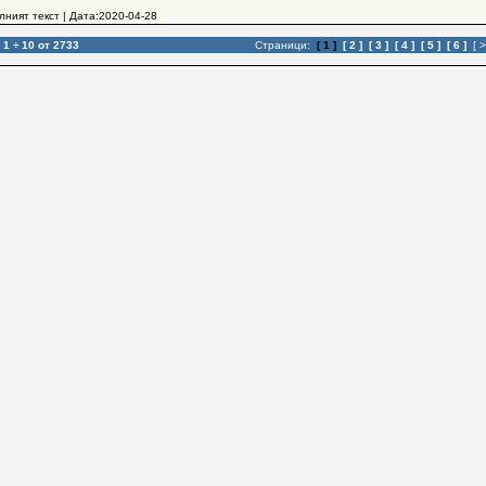
лният текст
| Дата:2020-04-28
:
1 ÷ 10 от 2733
Страници:
[ 1 ]
[ 2 ]
[ 3 ]
[ 4 ]
[ 5 ]
[ 6 ]
[ >