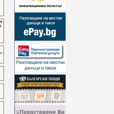
ия
д.
до