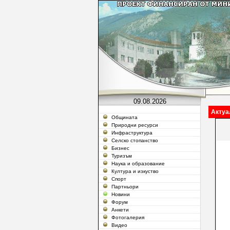
09.08.2026
Актуа
Общината
Природни ресурси
Инфраструктура
Селско стопанство
Бизнес
Туризъм
Наука и образование
Култура и изкуство
Спорт
Партньори
Новини
Форум
Анкети
Фотогалерия
Видео